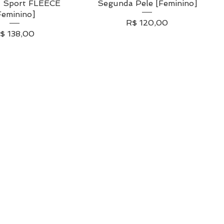
a Sport FLEECE
lização rápida
Segunda Pele [Feminino]
Visualização rápida
Feminino]
Preço
R$ 120,00
reço
$ 138,00