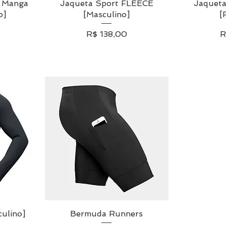
 Manga
da
Jaqueta Sport FLEECE
Visualização rápida
Jaquet
Visua
o]
[Masculino]
[
Preço
P
R$ 138,00
R
ulino]
da
Bermuda Runners
Visualização rápida