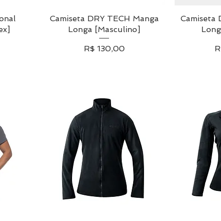
onal
da
Camiseta DRY TECH Manga
Visualização rápida
Camiseta
Visua
ex]
Longa [Masculino]
Long
Preço
P
R$ 130,00
R