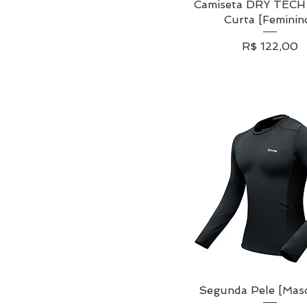
Camiseta DRY TECH
Visualização rápi
Curta [Feminin
Preço
R$ 122,00
Segunda Pele [Masc
Visualização rápi