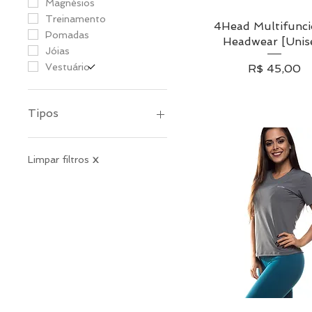
Magnésios
Treinamento
4Head Multifunci
Visualização rápi
Pomadas
Headwear [Unis
Jóias
Preço
Vestuário
R$ 45,00
Tipos
Meus Produtos
Novos
Limpar filtros
X
Marketplace
Destaque