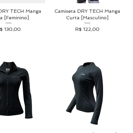
 DRY TECH Manga
lização rápida
Camiseta DRY TECH Manga
Visualização rápida
a [Feminino]
Curta [Masculino]
reço
Preço
$ 130,00
R$ 122,00