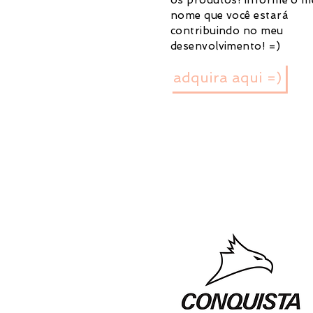
os produtos! Informe o m
nome que você estará
contribuindo no meu
desenvolvimento! =)
adquira aqui =)