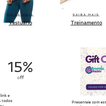
SAIBA MAIS
SAIBA MAIS
Vestuário
Treinamento
15%
ff
o
link e
m todos
Presenteie com es