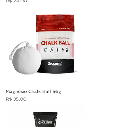
Preço
R$ 24,00
Magnésio Chalk Ball 56g
Preço
R$ 35,00