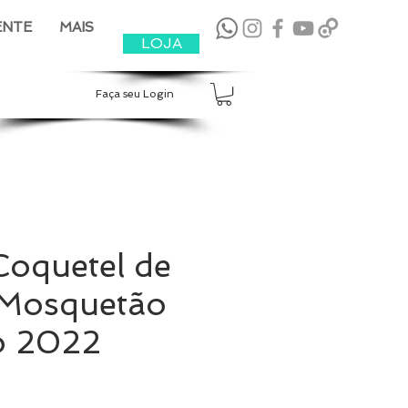
ENTE
MAIS
LOJA
Faça seu Login
Coquetel de
 Mosquetão
o 2022