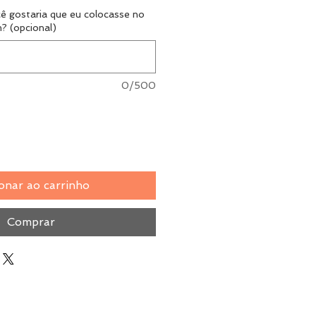
cê gostaria que eu colocasse no
? (opcional)
0/500
onar ao carrinho
Comprar