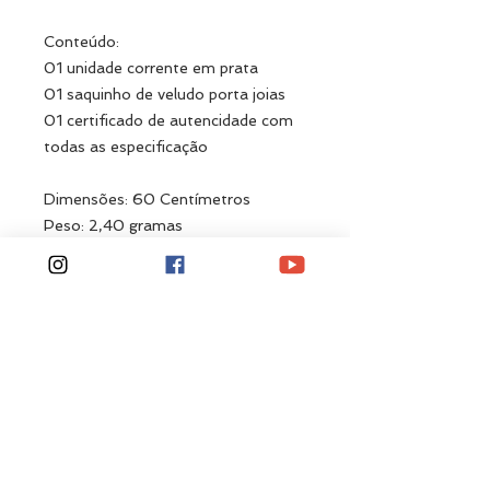
Conteúdo:
01 unidade corrente em prata
01 saquinho de veludo porta joias
01 certificado de autencidade com
todas as especificação
Dimensões: 60 Centímetros
Peso: 2,40 gramas
Produtos
relacionados
Novidade!
Novidade!